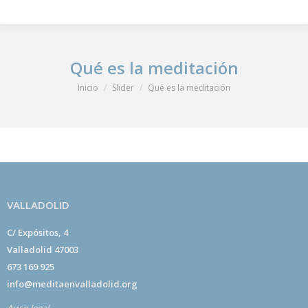
Qué es la meditación
Estás aquí:
Inicio
Slider
Qué es la meditación
VALLADOLID
C/ Expósitos, 4
Valladolid 47003
673 169 925
info@meditaenvalladolid.org