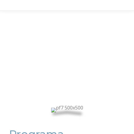
«Al confiar en los Tres Programas de Estudio,
podemos aumentar gradualmente nuestra
sabiduría hasta que esté completamente
madura, como una luna llena»
Ven. Gueshe Kelsang Gyatso Rimpoché