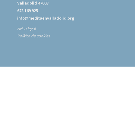
Valladolid 47003
673 169 925
info@meditaenvalladolid.org
Aviso legal
Política de cookies