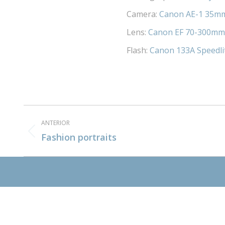
Camera:
Canon AE-1 35mm
Lens:
Canon EF 70-300mm 
Flash:
Canon 133A Speedli
Navegación
ANTERIOR
entre
Álbum
Fashion portraits
anterior:
álbumes