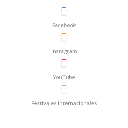
Facebook
Instagram
YouTube
Festivales internacionales
El
Centro Budista Kadampa Lamrim de
Valladolid
es una entidad sin ánimo de lucro y
todos los encargados del centro somos voluntarios.