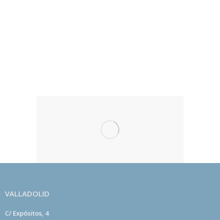
Todos los beneficios económicos que se reciben
por las actividades se destinan exclusivamente al
desarrollo de centros de meditación kadampa
dedicados a fomentar la paz en el mundo por medio
del desarrollo de la paz en el corazón de las
personas.
VALLADOLID
C/ Expósitos, 4