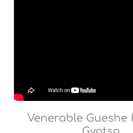
Venerable Gueshe 
Gyatso