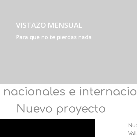
VISTAZO MENSUAL
Para que no te pierdas nada
 nacionales e internaci
Nuevo proyecto
Nue
Val