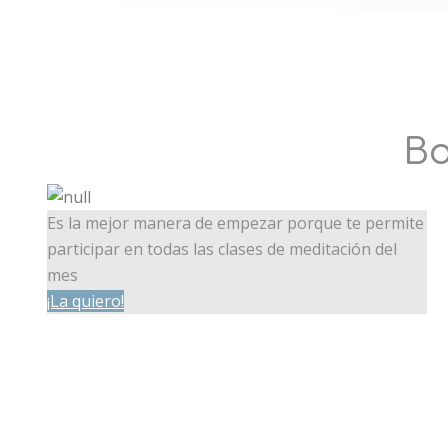
Mantente conectad
eventos internaci
Bo
Es la mejor manera de empezar porque te permite
participar en todas las clases de meditación del
mes
¡La quiero!