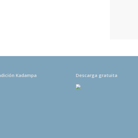
s una entidad sin ánimo
untarios. Todos los
des se destinan
ón kadampa dedicados a
 de la paz en el corazón
adición Kadampa
Descarga gratuita