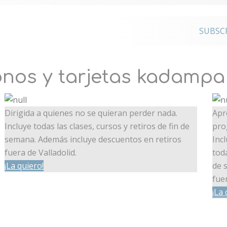
o a los
SUBSC
onales
nos y tarjetas kadampa
Dirigida a quienes no se quieran perder nada.
Apr
Incluye todas las clases, cursos y retiros de fin de
pro
semana. Además incluye descuentos en retiros
Inc
fuera de Valladolid.
tod
¡La quiero!
de 
fuer
¡La 