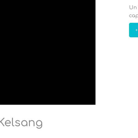
Un 
cap
+
Kelsang