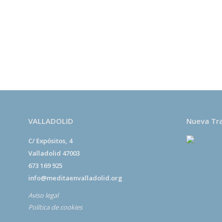
El
Centro Budista Kadampa Lamrim de Valladolid
e
de lucro y todos los encargados del centro somos vol
beneficios económicos que se reciben por las activida
exclusivamente al desarrollo de centros de meditaci
fomentar la paz en el mundo por medio del desarrollo
de las personas.
VALLADOLID
Nueva Tr
C/ Expósitos, 4
Valladolid 47003
673 169 925
info@meditaenvalladolid.org
Aviso legal
Política de cookies