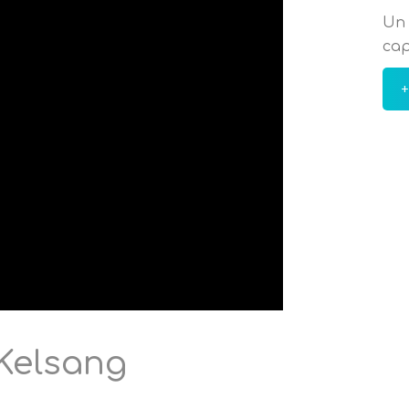
Un 
cap
+
Kelsang