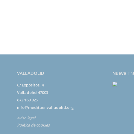
El
Centro Budista Kadampa Lamrim de Valladolid
e
de lucro y todos los encargados del centro somos vol
beneficios económicos que se reciben por las activida
exclusivamente al desarrollo de centros de meditaci
fomentar la paz en el mundo por medio del desarrollo
de las personas.
VALLADOLID
Nueva Tr
C/ Expósitos, 4
Valladolid 47003
673 169 925
info@meditaenvalladolid.org
Aviso legal
Política de cookies