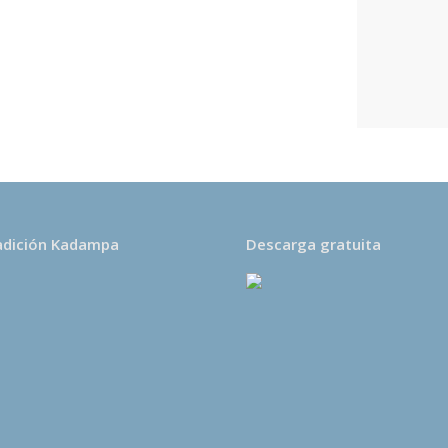
s una entidad sin ánimo
untarios. Todos los
des se destinan
ón kadampa dedicados a
 de la paz en el corazón
adición Kadampa
Descarga gratuita