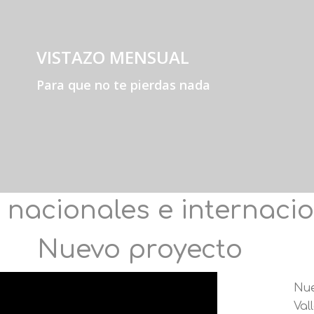
VISTAZO MENSUAL
Para que no te pierdas nada
 nacionales e internaci
Nuevo proyecto
Nue
Val