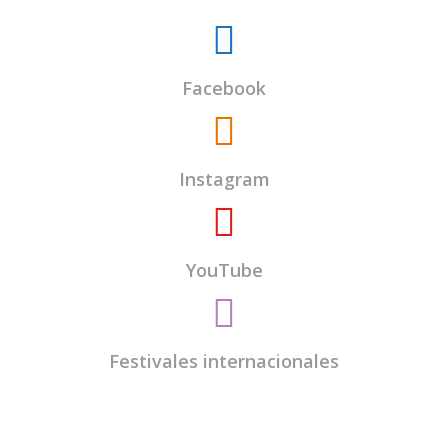
Facebook
Instagram
YouTube
Festivales internacionales
El
Centro Budista Kadampa Lamrim de
Valladolid
es una entidad sin ánimo de lucro y
todos los encargados del centro somos voluntarios.