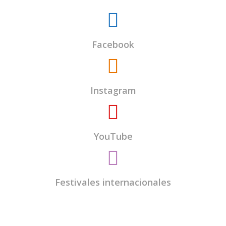
Facebook
Instagram
YouTube
Festivales internacionales
El
Centro Budista Kadampa Lamrim de
Valladolid
es una entidad sin ánimo de lucro y
todos los encargados del centro somos voluntarios.