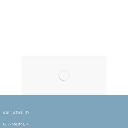
Todos los beneficios económicos que se reciben
por las actividades se destinan exclusivamente al
desarrollo de centros de meditación kadampa
dedicados a fomentar la paz en el mundo por medio
del desarrollo de la paz en el corazón de las
personas.
VALLADOLID
C/ Expósitos, 4