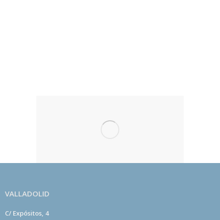
Todos los beneficios económicos que se reciben
por las actividades se destinan exclusivamente al
desarrollo de centros de meditación kadampa
dedicados a fomentar la paz en el mundo por medio
del desarrollo de la paz en el corazón de las
personas.
VALLADOLID
C/ Expósitos, 4