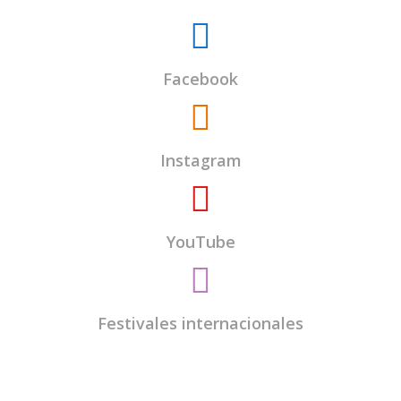
Facebook
Instagram
YouTube
Festivales internacionales
El
Centro Budista Kadampa Lamrim de
Valladolid
es una entidad sin ánimo de lucro y
todos los encargados del centro somos voluntarios.