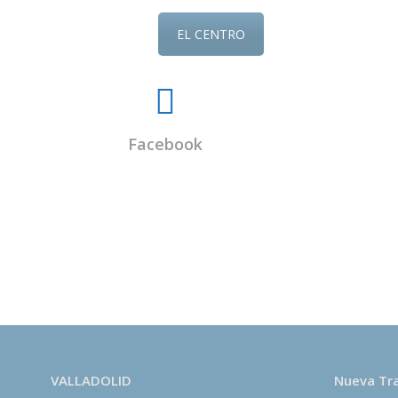
EL CENTRO
Facebook
El
Centro Budista Kadampa Lamrim de Valladolid
e
de lucro y todos los encargados del centro somos vol
beneficios económicos que se reciben por las activida
exclusivamente al desarrollo de centros de meditaci
fomentar la paz en el mundo por medio del desarrollo
de las personas.
VALLADOLID
Nueva Tr