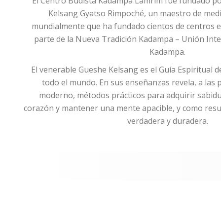
El Centro Budista Kadampa Lamrim fue fundado po
Kelsang Gyatso Rimpoché, un maestro de medi
mundialmente que ha fundado cientos de centros 
parte de la Nueva Tradición Kadampa – Unión Int
Kadampa.
El venerable Gueshe Kelsang es el Guía Espiritual 
todo el mundo. En sus enseñanzas revela, a las
moderno, métodos prácticos para adquirir sabidur
corazón y mantener una mente apacible, y como resul
verdadera y duradera.
Mantente conectad
eventos internaci