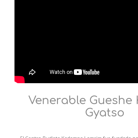
Venerable Gueshe 
Gyatso