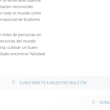
r el venerable Gueshe
tación reconocido
en todo el mundo como
ernacional de Budismo
de miles de personas en
 personas del mundo
ía, cultivar un buen
tado encontrar felicidad
noticias
SUBSCRÍBETE A NUESTRO BOLETÍN
o a los
SUBS
onales