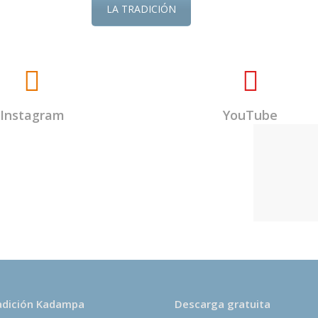
LA TRADICIÓN
Instagram
YouTube
s una entidad sin ánimo
untarios. Todos los
des se destinan
ón kadampa dedicados a
 de la paz en el corazón
adición Kadampa
Descarga gratuita