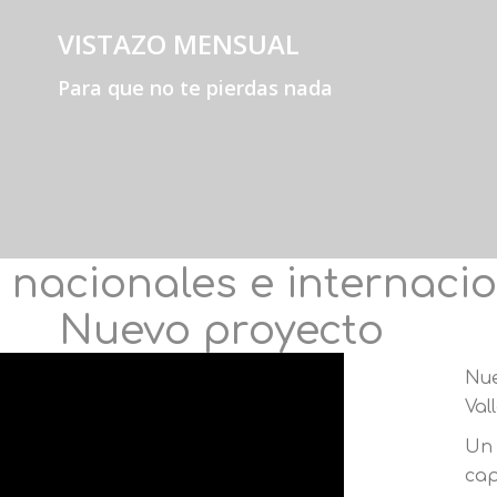
VISTAZO MENSUAL
Para que no te pierdas nada
 nacionales e internaci
Nuevo proyecto
Nue
Val
Un 
cap