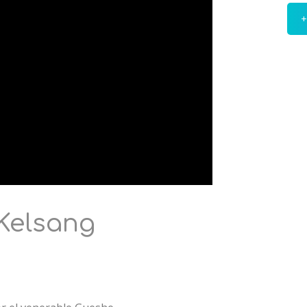
+
Kelsang