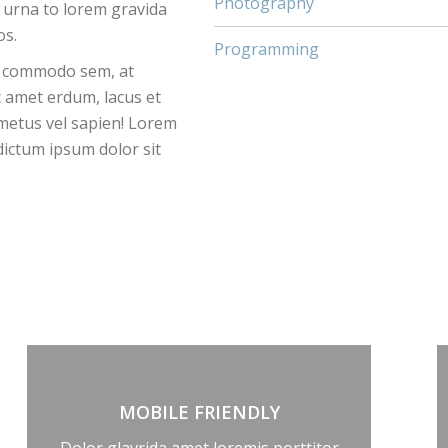
Photography
 urna to lorem gravida
os.
Programming
la commodo sem, at
t amet erdum, lacus et
 metus vel sapien! Lorem
dictum ipsum dolor sit
MOBILE FRIENDLY