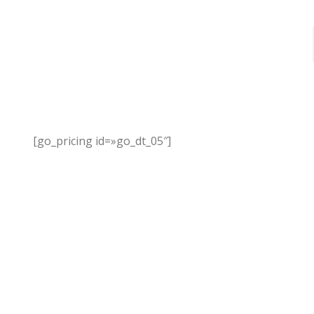
[go_pricing id=»go_dt_05″]