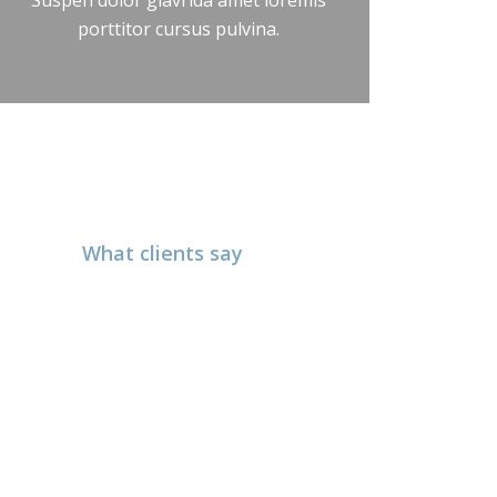
Suspen dolor glavrida amet loremis
porttitor cursus pulvina.
What clients say