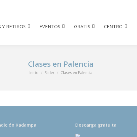
 Y RETIROS
EVENTOS
GRATIS
CENTRO
Clases en Palencia
Estás aquí:
Inicio
Slider
Clases en Palencia
adición Kadampa
Descarga gratuita