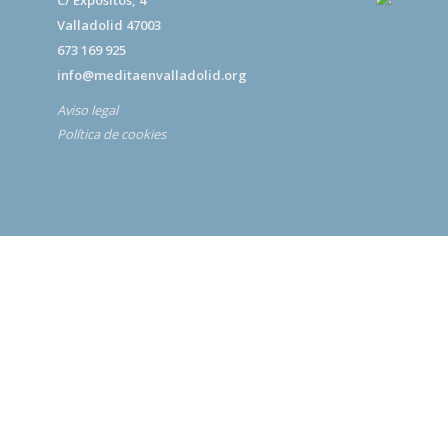
C/ Expósitos, 4
Valladolid 47003
673 169 925
info@meditaenvalladolid.org
Aviso legal
Política de cookies