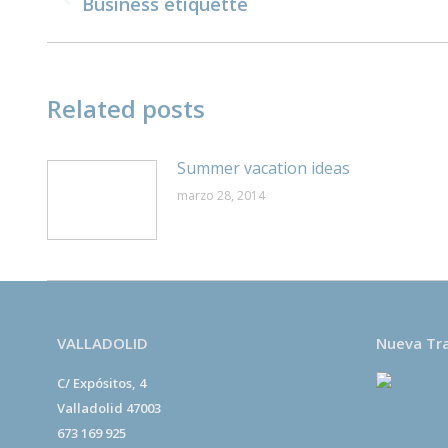
entre
Publicación
Business etiquette
anterior:
publicaciones
Related posts
Summer vacation ideas
marzo 28, 2014
VALLADOLID
Nueva Tr
C/ Expósitos, 4
Valladolid 47003
673 169 925