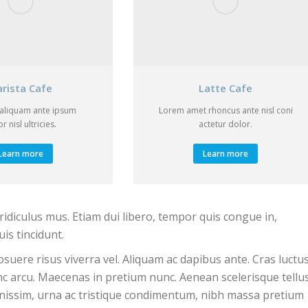
arista Cafe
Latte Cafe
aliquam ante ipsum
Lorem amet rhoncus ante nisl coni
r nisl ultricies.
actetur dolor.
Learn more
Learn more
idiculus mus. Etiam dui libero, tempor quis congue in,
is tincidunt.
osuere risus viverra vel. Aliquam ac dapibus ante. Cras luctu
unc arcu. Maecenas in pretium nunc. Aenean scelerisque tellu
ignissim, urna ac tristique condimentum, nibh massa pretium