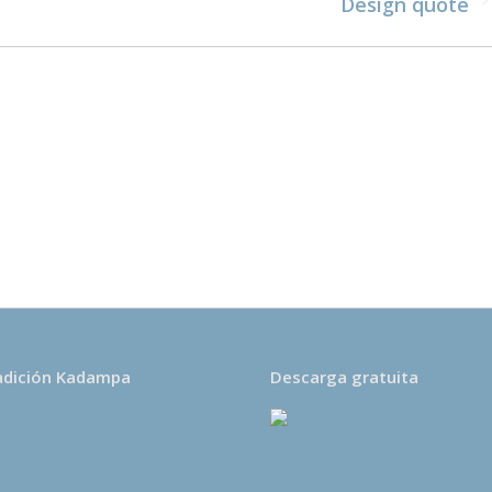
Publicación
Design quote
siguiente:
adición Kadampa
Descarga gratuita