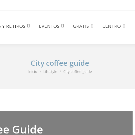
 Y RETIROS
EVENTOS
GRATIS
CENTRO
City coffee guide
Estás aquí:
Inicio
Lifestyle
City coffee guide
ee Guide