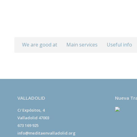
We are good at
Main services
Useful info
VALLADOLID
Nueva Tr
C/ Expósitos, 4
Valladolid 47003
673 169 925
info@meditaenvalladolid.org