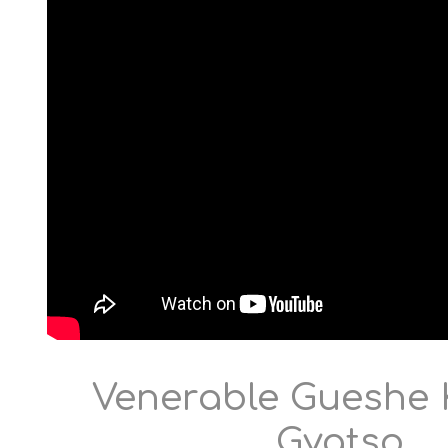
Venerable Gueshe 
Gyatso