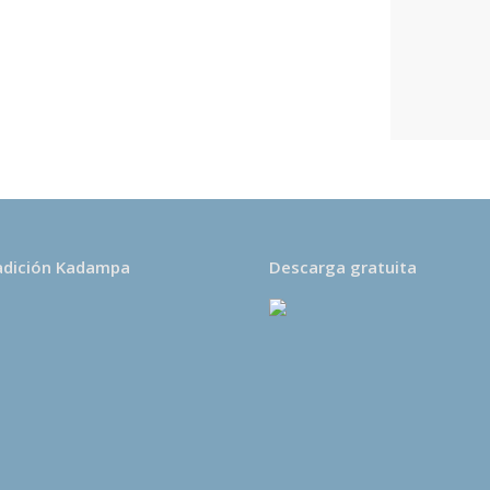
s una entidad sin ánimo
untarios. Todos los
des se destinan
ón kadampa dedicados a
 de la paz en el corazón
adición Kadampa
Descarga gratuita