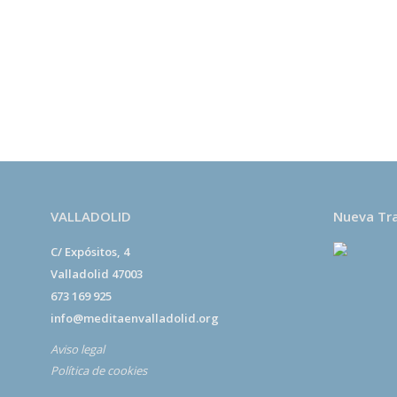
El
Centro Budista Kadampa Lamrim de Valladolid
e
de lucro y todos los encargados del centro somos vol
beneficios económicos que se reciben por las activida
exclusivamente al desarrollo de centros de meditaci
fomentar la paz en el mundo por medio del desarrollo
de las personas.
VALLADOLID
Nueva Tr
C/ Expósitos, 4
Valladolid 47003
673 169 925
info@meditaenvalladolid.org
Aviso legal
Política de cookies