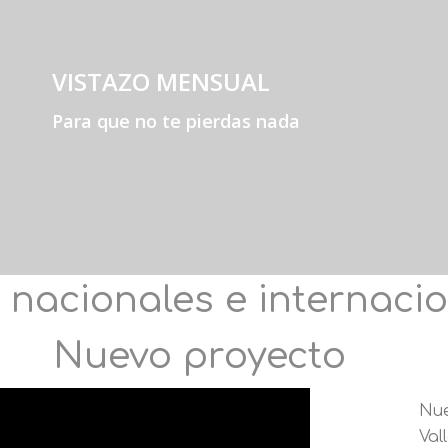
VISTAZO MENSUAL
Para que no te pierdas nada
 nacionales e internaci
Nuevo proyecto
Nue
Val