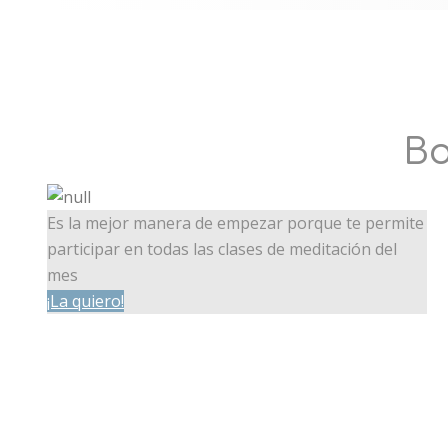
Mantente conectad
eventos internaci
Bo
Es la mejor manera de empezar porque te permite
participar en todas las clases de meditación del
mes
¡La quiero!