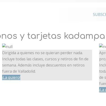
o a los
SUBSC
onales
nos y tarjetas kadampa
Dirigida a quienes no se quieran perder nada.
Apr
Incluye todas las clases, cursos y retiros de fin de
pro
semana. Además incluye descuentos en retiros
Inc
fuera de Valladolid.
tod
¡La quiero!
de 
fuer
¡La 