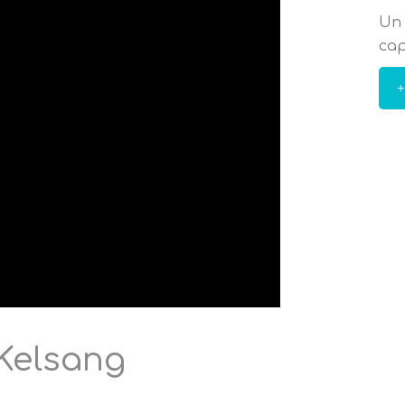
Un 
cap
+
Kelsang