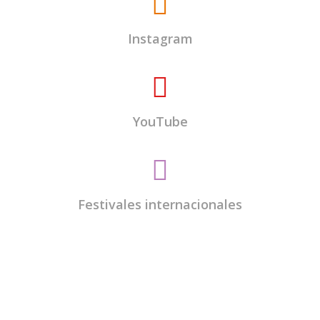
Instagram
YouTube
Festivales internacionales
El
Centro Budista Kadampa Lamrim de
Valladolid
es una entidad sin ánimo de lucro y
todos los encargados del centro somos voluntarios.
Todos los beneficios económicos que se reciben
por las actividades se destinan exclusivamente al