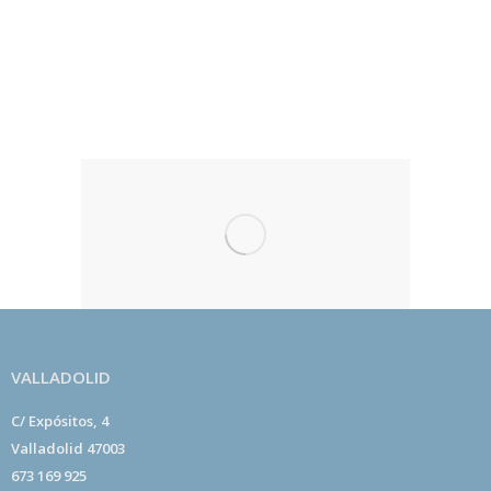
desarrollo de centros de meditación kadampa
dedicados a fomentar la paz en el mundo por medio
del desarrollo de la paz en el corazón de las
personas.
VALLADOLID
C/ Expósitos, 4
Valladolid 47003
673 169 925