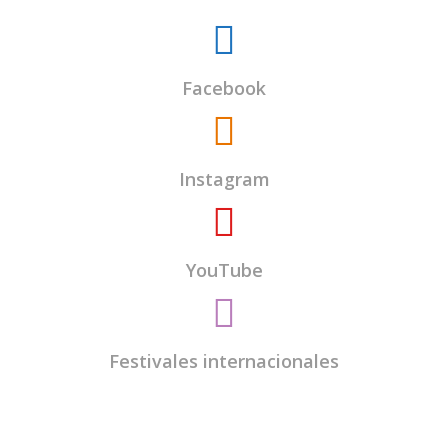
Facebook
Instagram
YouTube
Festivales internacionales
El
Centro Budista Kadampa Lamrim de
Valladolid
es una entidad sin ánimo de lucro y
todos los encargados del centro somos voluntarios.