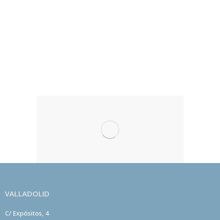
Todos los beneficios económicos que se reciben
por las actividades se destinan exclusivamente al
desarrollo de centros de meditación kadampa
dedicados a fomentar la paz en el mundo por medio
del desarrollo de la paz en el corazón de las
personas.
VALLADOLID
C/ Expósitos, 4