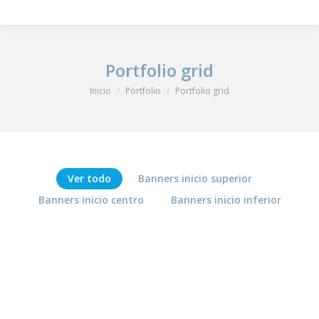
Portfolio grid
Estás aquí:
Inicio
Portfolio
Portfolio grid
Ver todo
Banners inicio superior
Banners inicio centro
Banners inicio inferior
No pierdas
Programa
el buen
fundamental
rollo del